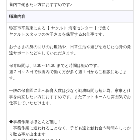
健康教室
養内で働きたい方におすすめです♪
おしえて！ヤクルトマン
職務内容
会社情報
弥富市平島東にある【 ヤクルト 海南センター 】で働く
ヤクルトスタッフのお子さまを保育するお仕事です。
会社概要
お子さまの身の回りのお世話や、日常生活や遊びを通じた心身の発
販売エリア・販売拠点
達サポートなどをしていただきます。
地域への貢献
保育時間は、8:30～14:30 までと時間は短めです。
健康経営への取り組み
週２日～３日で扶養内で働く方が多く週１日からご相談に応じま
す。
お問い合わせ
一般の保育園に比べ保育人数は少なく勤務時間も短い為、家事と仕
事を両立したい方におすすめです。またアットホームな雰囲気でお
仕事していただけます。
◆事務作業はほとんど無し！
事務作業に追われることなく、子ども達と触れ合う時間をしっか
り取る事が出来ます