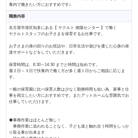
健康教室
養内で働きたい方におすすめです♪
おしえて！ヤクルトマン
職務内容
会社情報
名古屋市港区知多にある【 ヤクルト 南陽センター 】で働く
ヤクルトスタッフのお子さまを保育するお仕事です。
会社概要
お子さまの身の回りのお世話や、日常生活や遊びを通じた心身の発
販売エリア・販売拠点
達サポートなどをしていただきます。
地域への貢献
保育時間は、8:30～14:30 までと時間は短めです。
健康経営への取り組み
週２日～３日で扶養内で働く方が多く週１日からご相談に応じま
す。
お問い合わせ
一般の保育園に比べ保育人数は少なく勤務時間も短い為、家事と仕
事を両立したい方におすすめです。またアットホームな雰囲気でお
仕事していただけます。
◆事務作業はほとんど無し！
事務作業に追われることなく、子ども達と触れ合う時間をしっか
り取る事が出来ます