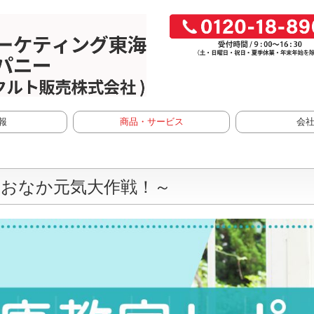
報
商品・サービス
会
商品情報
キャンペーン情報
購入方法
お届けに関するご依頼
健康教室
おしえて！ヤクルトマン
会社概要
販売エリア・販
地域への貢献
健康経営への取
おなか元気大作戦！～